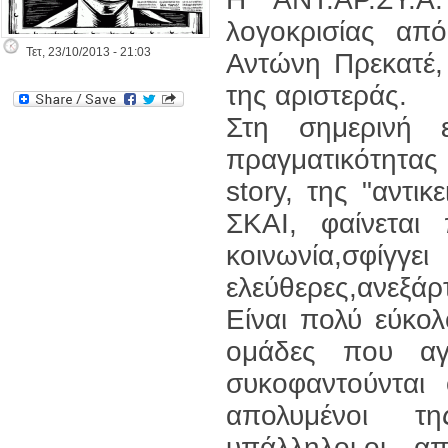
λογοκρισίας α
Τετ, 23/10/2013 - 21:03
Αντώνη Πρεκατέ,
της αριστεράς.
Στη σημερινή 
πραγματικότητα
story, της "αντι
ΣΚΑΙ, φαίνεται
κοινωνία,σφ
ελεύθερες,ανεξάρτ
Είναι πολύ εύκολ
ομάδες που αγω
συκοφαντούνται 
απολυμένοι τη
υπάλληλοι,οι α