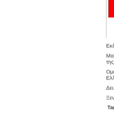
Εκ
Μα
τη
Ομ
Ελ
Δε
Ξεν
Ta