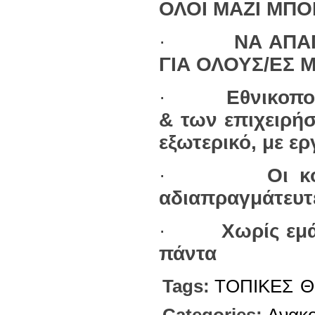
ΟΛΟΙ ΜΑΖΙ ΜΠ
·
ΝΑ ΑΠΑ
ΓΙΑ ΟΛΟΥΣ/ΕΣ 
·
Εθνικοπο
& των επιχειρήσ
εξωτερικό, με ε
·
Οι κ
αδιαπραγμάτευτ
·
Χωρίς εμά
πάντα
Tags:
ΤΟΠΙΚΕΣ
Θ