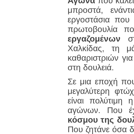
Αγώνα
που καλεί
μπροστά, ενάντ
εργοστάσια που 
πρωτοβουλία 
εργαζομένων
στ
Χαλκίδας, τη μ
καθαριστριών για
στη δουλειά.
Σε μια εποχή που
μεγαλύτερη φτώχε
είναι πολύτιμη 
αγώνων. Που έ
κόσμου της δουλ
Που ζητάνε όσα δ