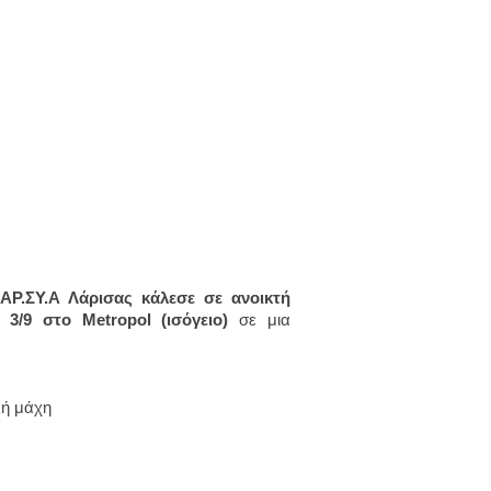
ΑΡ.ΣΥ.Α Λάρισας κάλεσε σε ανοικτή
η 3/9 στο
Metropol (ισόγειο)
σε μια
κή μάχη