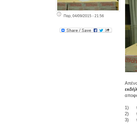
Παρ, 04/09/2015 - 21:56
Απένα
εκδή
αποφα
1) τι
2) τη
3) τη