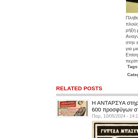
Πλήθο
πλούσ
ρήξη 
Αναγν
στην 
για μ
Επίση
περίπ
Tags
Cate
RELATED POSTS
Η ΑΝΤΑΡΣΥΑ στηρίζ
600 προσφύγων σ
Παρ, 10/05/2024 - 14: