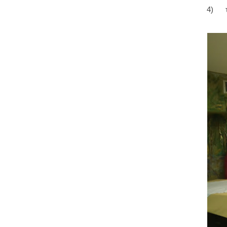
4) τη