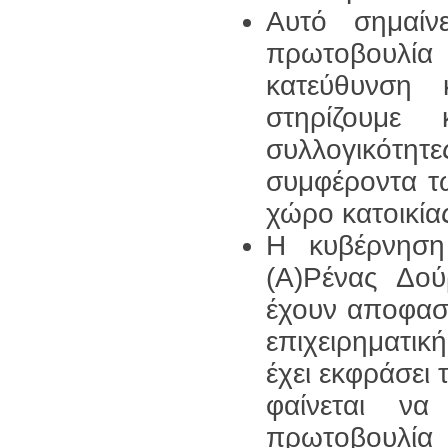
Αυτό σημαίν
πρωτοβουλί
κατεύθυνση
στηρίζουμε
συλλογικότητ
συμφέροντα τ
χώρο κατοικίας
Η κυβέρνηση
(Α)Ρένας Δο
έχουν αποφασ
επιχειρηματικ
έχει εκφράσει τ
φαίνεται να
πρωτοβουλία 