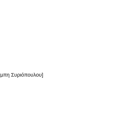
πάμπη Συριόπουλου]