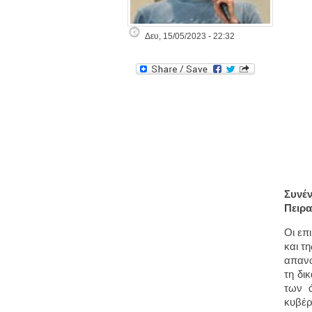
Δευ, 15/05/2023 - 22:32
Συνέ
Πειρα
Οι επ
και τ
απανω
τη δι
των 
κυβέ