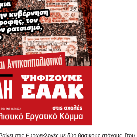
ίνει στις Ευρωεκλογές με δύο βασικούς στόχους. [του