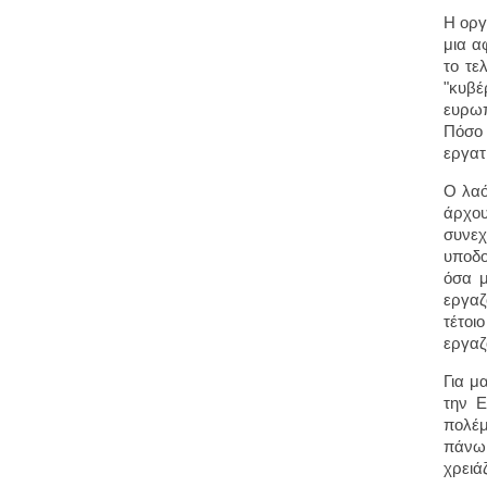
Η οργ
μια α
το τε
"κυβέ
ευρωπ
Πόσο 
εργατ
Ο λαό
άρχου
συνεχ
υποδο
όσα μ
εργαζ
τέτοι
εργαζ
Για μ
την Ε
πολέμ
πάνω 
χρειά