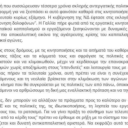
ή που συσσώρευσαν τέσσερα χρόνια σκληρής αντεργατικής πολιτικ
φορμή για να ξεσπάσει κι αυτό φαινόταν καθαρά στις κινητοποιήσε
λευταίο κυρίως εξάμηνο. Η κυβέρνηση της ΝΔ έφτασε στις εκλογ
ρνηση δολοφόνων". Η Γαλλία πήρε φωτιά από τις εργατικές κινητοπο
αϊκού καπιταλισμού οι εργαζόμενοι ξεσηκώνονται με δυναμικές
πιο αποκαλυπτική εικόνα της αγιάτρευτης κρίσης του καπιταλι
ικοί αγώνες.
ς στους δρόμους, με τις κινητοποιήσεις και τα αιτήματά του καθόρ
σες τάξεις και τα κόμματά τους και σφράγισε τις πολιτικές ε
ιστούν και να κλιμακωθούν, μέχρι να κερδίσουμε την επανακρ
μών χωρίς αποζημίωση στους "επενδυτές" και λειτουργία τους με 
ας πήραν τα τελευταία χρόνια, αυτή πρέπει να είναι η συνέχεια
όμενους και τη νεολαία βρίσκεται στην κλιμάκωση των αγώνω
ο κίνημα που θα συγκρούεται με τις πολιτικές των από πάνω, όποιος
όμενοι να αρθρώσουμε τη δική μας εναλλακτική πρόταση και να τ
ας, δεν μπορούν να αλλάξουν τα πράγματα προς το καλύτερο αν 
Ε και τις πολιτικές της, τις ιδιωτικοποιήσεις, τη ληστεία του ε
ους του, το ρατσισμό. Για να γίνει πράξη το σύνθημα των τελευτα
από τα κέρδη τους" πρέπει να έρθουμε σε ρήξη με το σύστημα του κ
ζεται και δυνατή αντικαπιταλιστική αριστερά. Να εκφράζει αυτά τ