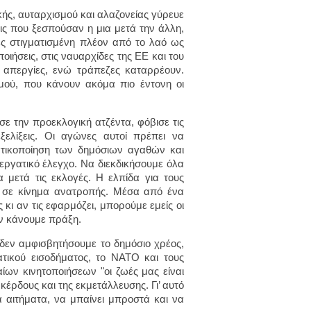
ής, αυταρχισμού και αλαζονείας γύρευε
ις που ξεσπούσαν η μια μετά την άλλη,
ές στιγματισμένη πλέον από το λαό ως
ιήσεις, στις ναυαρχίδες της ΕΕ και του
 απεργίες, ενώ τράπεζες καταρρέουν.
σμού, που κάνουν ακόμα πιο έντονη οι
ισε την προεκλογική ατζέντα, φόβισε τις
ξελίξεις. Οι αγώνες αυτοί πρέπει να
ατικοποίηση των δημόσιων αγαθών και
εργατικό έλεγχο. Να διεκδικήσουμε όλα
 μετά τις εκλογές. Η ελπίδα για τους
ν σε κίνημα ανατροπής. Μέσα από ένα
 κι αν τις εφαρμόζει, μπορούμε εμείς οι
ην κάνουμε πράξη.
δεν αμφισβητήσουμε το δημόσιο χρέος,
ργατικού εισοδήματος, το ΝΑΤΟ και τους
ίων κινητοποιήσεων "οι ζωές μας είναι
έρδους και της εκμετάλλευσης. Γι’ αυτό
α αιτήματα, να μπαίνει μπροστά και να