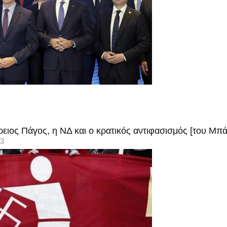
Άρειος Πάγος, η ΝΔ και ο κρατικός αντιφασισμός [του Μ
13