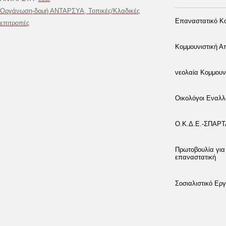
Οργάνωση-δομή ΑΝΤΑΡΣΥΑ, Τοπικές/Κλαδικές
Επαναστατικό Κο
επιτροπές
Κομμουνιστική 
νεολαία Κομμουν
Οικολόγοι Εναλλ
Ο.Κ.Δ.Ε.-ΣΠΑΡ
Πρωτοβουλία για
επαναστατική
Σοσιαλιστικό Εργ