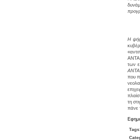
δυνάμ
προγρ
Η ψήφ
κυβέρ
«αντι
ΑΝΤΑΡ
των ε
ΑΝΤΑΡ
που π
νεολα
επιχε
πλαίσ
τη στ
πάνε 
Εφημ
Tags
Cate