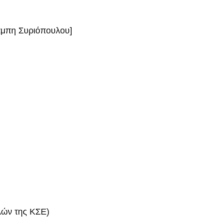
πάμπη Συριόπουλου]
ελών της ΚΣΕ)