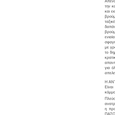
Απένα
την κ
και ε
βρούμ
ταξικ
δαπάν
βρούμ
ενιαί
σφαγή
με γρ
το δη
κρατι
απαντ
για ό
απελ
Η ΑΝΤ
Είναι
κόμμα
Πλεύσ
ανατρ
η προ
ΠΑΣΟΚ