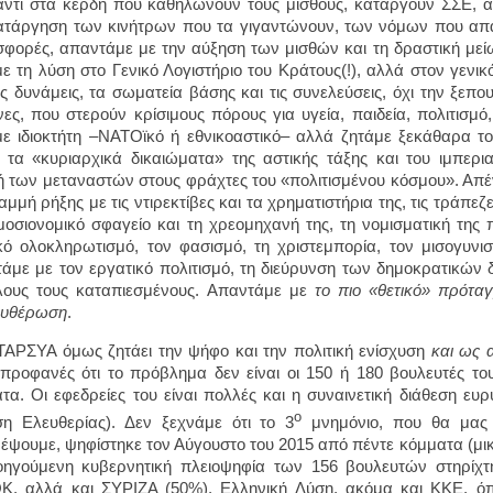
ντι στα κέρδη που καθηλώνουν τους μισθούς, καταργούν ΣΣΕ, α
ατάργηση των κινήτρων που τα γιγαντώνουν, των νόμων που απα
ισφορές, απαντάμε με την αύξηση των μισθών και τη δραστική με
ε τη λύση στο Γενικό Λογιστήριο του Κράτους(!), αλλά στον γενι
ές δυνάμεις, τα σωματεία βάσης και τις συνελεύσεις, όχι την ξεπ
ες, που στερούν κρίσιμους πόρους για υγεία, παιδεία, πολιτισμ
ε ιδιοκτήτη –ΝΑΤΟϊκό ή εθνικοαστικό– αλλά ζητάμε ξεκάθαρα το
α τα «κυριαρχικά δικαιώματα» της αστικής τάξης και του ιμπερ
 των μεταναστών στους φράχτες του «πολιτισμένου κόσμου». Απ
αμμή ρήξης με τις ντιρεκτίβες και τα χρηματιστήρια της, τις τράπεζ
μοσιονομικό σφαγείο και τη χρεομηχανή της, τη νομισματική της π
κό ολοκληρωτισμό, τον φασισμό, τη χριστεμπορία, τον μισογυνι
άμε με τον εργατικό πολιτισμό, τη διεύρυνση των δημοκρατικών δ
λους τους καταπιεσμένους. Απαντάμε με
το πιο «θετικό» πρόταγ
ευθέρωση
.
ΑΡΣΥΑ όμως ζητάει την ψήφο και την πολιτική ενίσχυση
και ως 
 προφανές ότι το πρόβλημα δεν είναι οι 150 ή 180 βουλευτές τ
τα. Οι εφεδρείες του είναι πολλές και η συναινετική διάθεση ευρ
ο
η Ελευθερίας). Δεν ξεχνάμε ότι το 3
μνημόνιο, που θα μας 
έψουμε, ψηφίστηκε τον Αύγουστο του 2015 από πέντε κόμματα (μικ
ηγούμενη κυβερνητική πλειοψηφία των 156 βουλευτών στηρίχτ
, αλλά και ΣΥΡΙΖΑ (50%), Ελληνική Λύση, ακόμα και ΚΚΕ, όπ