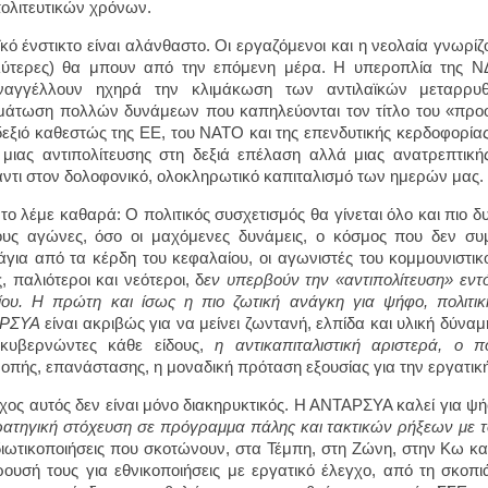
ολιτευτικών χρόνων.
ϊκό ένστικτο είναι αλάνθαστο. Οι εργαζόμενοι και η νεολαία γνωρί
ύτερες) θα μπουν από την επόμενη μέρα. Η υπεροπλία της ΝΔ
ναγγέλλουν ηχηρά την κλιμάκωση των αντιλαϊκών μεταρρυ
άτωση πολλών δυνάμεων που καπηλεύονται τον τίτλο του «προοδ
εξιό καθεστώς της ΕΕ, του ΝΑΤΟ και της επενδυτικής κερδοφορία
μιας αντιπολίτευσης στη δεξιά επέλαση αλλά μιας ανατρεπτικής
ντι στον δολοφονικό, ολοκληρωτικό καπιταλισμό των ημερών μας.
 το λέμε καθαρά: Ο πολιτικός συσχετισμός θα γίνεται όλο και πιο 
ους αγώνες, όσο οι μαχόμενες δυνάμεις, ο κόσμος που δεν συμ
για από τα κέρδη του κεφαλαίου, οι αγωνιστές του κομμουνιστικού
, παλιότεροι και νεότεροι, δ
εν υπερβούν την «αντιπολίτευση» εντό
ίου. Η πρώτη και ίσως η πιο ζωτική ανάγκη για ψήφο, πολιτικ
ΡΣΥΑ
είναι ακριβώς για να μείνει ζωντανή, ελπίδα και υλική δύναμ
 κυβερνώντες κάθε είδους,
η αντικαπιταλιστική αριστερά, ο π
οπής, επανάστασης, η μοναδική πρόταση εξουσίας για την εργατική
χος αυτός δεν είναι μόνο διακηρυκτικός. Η ΑΝΤΑΡΣΥΑ καλεί για ψήφ
ρατηγική στόχευση σε πρόγραμμα πάλης και τακτικών ρήξεων με 
ιδιωτικοποιήσεις που σκοτώνουν, στα Τέμπη, στη Ζώνη, στην Κω κ
ουσή τους για εθνικοποιήσεις με εργατικό έλεγχο, από τη σκοπιά 