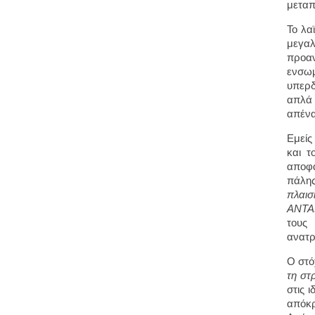
μεταπ
Το λα
μεγαλ
προα
ενσωμ
υπερδ
απλά 
απένα
Εμείς
και τ
αποφά
πάλης
πλαισ
ΑΝΤΑ
τους
ανατρ
Ο στό
τη στ
στις 
απόκρ