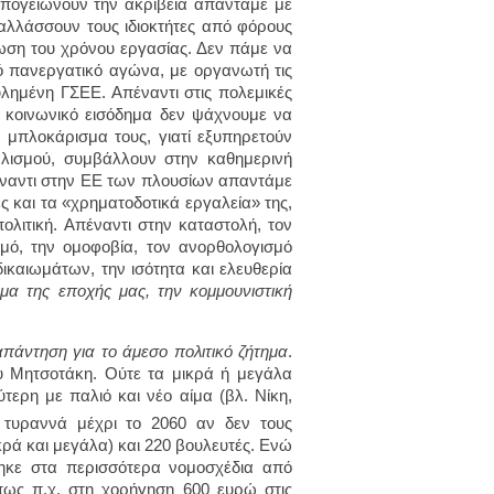
πογειώνουν την ακρίβεια απαντάμε με
λλάσσουν τους ιδιοκτήτες από φόρους
ίωση του χρόνου εργασίας. Δεν πάμε να
κό πανεργατικό αγώνα, με οργανωτή τις
ουλημένη ΓΣΕΕ. Απέναντι στις πολεμικές
ό, κοινωνικό εισόδημα δεν ψάχνουμε να
 μπλοκάρισμα τους, γιατί εξυπηρετούν
ιαλισμού, συμβάλλουν στην καθημερινή
έναντι στην ΕΕ των πλουσίων απαντάμε
ες και τα «χρηματοδοτικά εργαλεία» της,
ολιτική. Απέναντι στην καταστολή, τον
σμό, την ομοφοβία, τον ανορθολογισμό
ικαιωμάτων, την ισότητα και ελευθερία
μα της εποχής μας, την κομμουνιστική
απάντηση για το άμεσο πολιτικό ζήτημα
.
ου Μητσοτάκη. Ούτε τα μικρά ή μεγάλα
ύτερη με παλιό και νέο αίμα (βλ. Νίκη,
τυραννά μέχρι το 2060 αν δεν τους
ρά και μεγάλα) και 220 βουλευτές. Ενώ
ηκε στα περισσότερα νομοσχέδια από
ως π.χ. στη χορήγηση 600 ευρώ στις