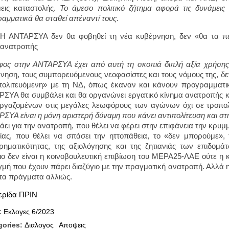
εις καταστολής.
Το άμεσο πολιτικό ζήτημα αφορά τις δυνάμεις 
αμματικά θα σταθεί απέναντί τους
.
Η ΑΝΤΑΡΣΥΑ δεν θα φοβηθεί τη νέα κυβέρνηση, δεν «θα τα πε
ανατροπής
ος στην ΑΝΤΑΡΣΥΑ έχει από αυτή τη σκοπιά διπλή αξία χρήσης
νηση, τους συμπορευόμενους νεοφασίστες και τους νόμους της, δε
πολιτευόμενη» με τη ΝΔ, όπως έκαναν και κάνουν προγραμματι
ΣΥΑ θα συμβάλει και θα οργανώνει εργατικό κίνημα ανατροπής κα
ργαζομένων στις μεγάλες λεωφόρους των αγώνων όχι σε τροπολ
ΣΥΑ είναι η μόνη αριστερή δύναμη που κάνει αντιπολίτευση και στ
άει για την ανατροπή, που θέλει να φέρει στην επιφάνεια την κρυμ
ίας, που θέλει να σπάσει την ηττοπάθεια, το «δεν μπορούμε», 
ιρηματικότητας, της αξιολόγησης και της ζητιανιάς των επιδομά
ιο δεν είναι η κοινοβουλευτική επιβίωση του ΜΕΡΑ25-ΛΑΕ ούτε η 
ιγμή που έχουν πάρει διαζύγιο με την πραγματική ανατροπή. Αλλά 
τα πράγματα αλλιώς.
ερίδα ΠΡΙΝ
:
Εκλογες 6/2023
gories:
Διαλογος
Αποψεις