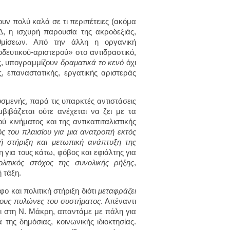
ζουν πολύ καλά σε τι περιπέτειες (ακόμα
, η ισχυρή παρουσία της ακροδεξιάς,
θμίσεων. Από την άλλη η οργανική
ευτικού-αριστερού» στο αντιδραστικό,
ς, υπογραμμίζουν
δραματικά το κενό
όχι
, επαναστατικής, εργατικής αριστεράς
δυσμενής, παρά τις υπαρκτές αντιστάσεις
βιβάζεται ούτε ανέχεται να ζει με τα
 κινήματος και της αντικαπιταλιστικής
ς του πλαισίου για μια ανατροπή εκτός
ή στήριξη και μετωπική ανάπτυξη της
η για τους κάτω, φόβος και εφιάλτης για
ολιτικός στόχος της συνολικής ρήξης
,
 τάξη.
ο και πολιτική στήριξη διότι
μεταφράζει
τους πυλώνες του συστήματος
. Απέναντι
αι στη Ν. Μάκρη, απαντάμε με πάλη για
της δημόσιας, κοινωνικής ιδιοκτησίας.