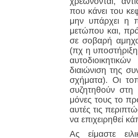
χρεώνονται, αντ
που κάνει του κε
μην υπάρχει η π
μετώπου και, πρ
σε σοβαρή αμηχα
(πχ η υποστήριξη
αυτοδιοικητικώ
διαιώνιση της σ
σχήματα). Οι το
συζητηθούν στη 
μόνες τους το π
αυτές τις περιπτ
να επιχειρηθεί κ
Ας είμαστε ειλ