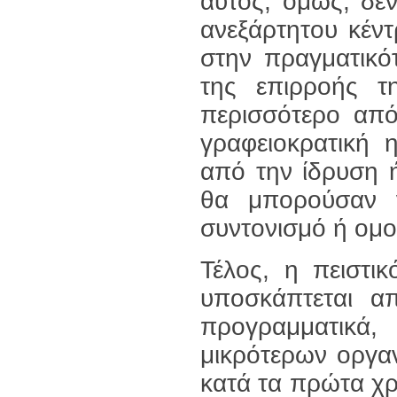
αυτός, όμως, δεν
ανεξάρτητου κέν
στην πραγματικό
της επιρροής τη
περισσότερο από
γραφειοκρατική 
από την ίδρυση 
θα μπορούσαν ν
συντονισμό ή ομο
Τέλος, η πειστι
υποσκάπτεται α
προγραμματικά
μικρότερων οργαν
κατά τα πρώτα χ