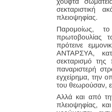
χούφτα σωματεί
σεκταριστική α
πλειοψηφίας.
Παρομοίως, τ
πρωτοβουλίας τ
πρότεινε εμμον
ΑΝΤΑΡΣΥΑ, κατ
σεκταρισμό της
παναριστερή στρ
εγχείρημα, την ο
του θεωρούσαν, ε
Αλλά και από τη
πλειοψηφίας, κα