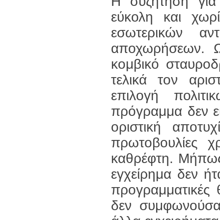
Η συζήτηση για
εύκολη και χωρ
εσωτερικών αν
αποχωρήσεων. Ω
κομβικό σταυροδ
τελικά τον αρι
επιλογή πολιτ
πρόγραμμα δεν εί
οριστική αποτυ
πρωτοβουλίες χρ
καθρέφτη. Μήπως
εγχείρημα δεν ήτ
προγραμματικές θ
δεν συμφωνούσα