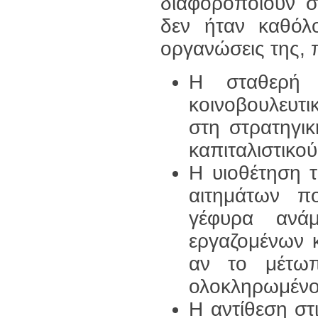
διαφοροποιούν σ
δεν ήταν καθόλ
οργανώσεις της, π
Η σταθερή 
κοινοβουλευτι
στη στρατηγι
καπιταλιστικο
Η υιοθέτηση 
αιτημάτων π
γέφυρα ανά
εργαζομένων κ
αν το μέτωπ
ολοκληρωμένο
Η αντίθεση στι