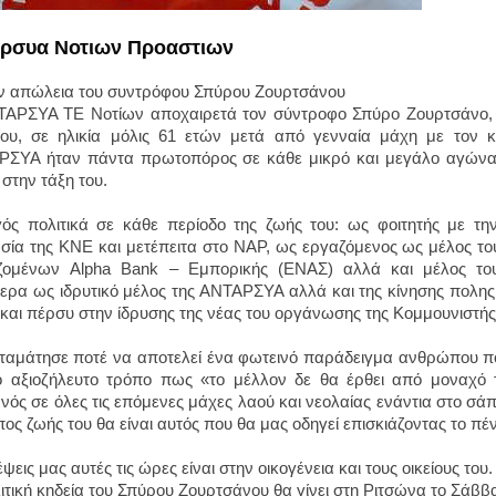
αρσυα Νοτιων Προαστιων
ην απώλεια του συντρόφου Σπύρου Ζουρτσάνου
ΑΡΣΥΑ ΤΕ Νοτίων αποχαιρετά τον σύντροφο Σπύρο Ζουρτσάνο, 
ου, σε ηλικία μόλις 61 ετών μετά από γενναία μάχη με τον κ
ΣΥΑ ήταν πάντα πρωτοπόρος σε κάθε μικρό και μεγάλο αγώνα
 στην τάξη του.
ός πολιτικά σε κάθε περίοδο της ζωής του: ως φοιτητής με τη
σία της ΚΝΕ και μετέπειτα στο ΝΑΡ, ως εργαζόμενος ως μέλος το
ζομένων Alpha Bank – Εμπορικής (ΕΝΑΣ) αλλά και μέλος του
ερα ως ιδρυτικό μέλος της ΑΝΤΑΡΣΥΑ αλλά και της κίνησης πολης
 και πέρσυ στην ίδρυσης της νέας του οργάνωσης της Κομμουνιστ
ταμάτησε ποτέ να αποτελεί ένα φωτεινό παράδειγμα ανθρώπου που
ο αξιοζήλευτο τρόπο πως «το μέλλον δε θα έρθει από μοναχό τ
νός σε όλες τις επόμενες μάχες λαού και νεολαίας ενάντια στο σά
πος ζωής του θα είναι αυτός που θα μας οδηγεί επισκιάζοντας το πέ
ψεις μας αυτές τις ώρες είναι στην οικογένεια και τους οικείους του.
ιτική κηδεία του Σπύρου Ζουρτσάνου θα γίνει στη Ριτσώνα το Σάββα