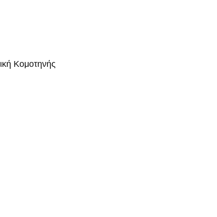
μική Κομοτηνής