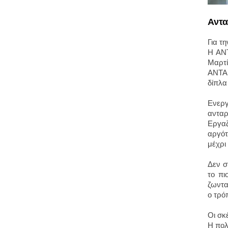
Αντ
Για τ
Η ΑΝΤ
Μαρτί
ΑΝΤΑΡ
δίπλα
Ενεργ
ανταρ
Εργα
αργότ
μέχρι
Δεν σ
το πι
ζωντα
ο τρό
Οι σκέ
Η πολ