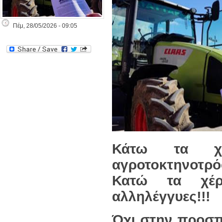
Πέμ, 28/05/2026 - 09:05
Κάτω τα χέ
αγροτοκτηνοτρό
Κατώ τα χέρ
αλληλέγγυες!!!
Όχι στην προσπ