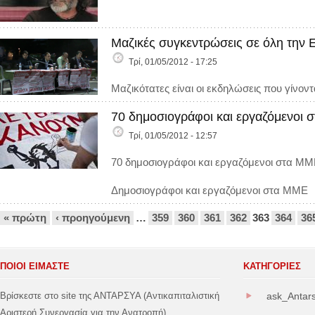
Μαζικές συγκεντρώσεις σε όλη την 
Τρί, 01/05/2012 - 17:25
Μαζικότατες είναι οι εκδηλώσεις που γίνον
70 δημοσιογράφοι και εργαζόμενοι
Τρί, 01/05/2012 - 12:57
70 δημοσιογράφοι και εργαζόμενοι στα Μ
Δημοσιογράφοι και εργαζόμενοι στα ΜΜΕ
Σελίδες
« πρώτη
‹ προηγούμενη
…
359
360
361
362
363
364
36
ΠΟΙΟΙ ΕΙΜΑΣΤΕ
ΚΑΤΗΓΟΡΊΕΣ
Βρίσκεστε στο site της ΑΝΤΑΡΣΥΑ (Αντικαπιταλιστική
ask_Antar
Αριστερή Συνεργασία για την Ανατροπή).