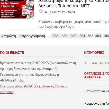
Δεξιόστροφο το κυβερνητικό κουστο
δηλώσεις Τσίπρα στη ΝΕΤ
Τετ, 02/05/2012 - 20:09
Ζητώντας κυβέρνηση χωρίς ανατροπή της δι
πιο δεξιόστροφο λόγο.
Σελίδες
« πρώτη
‹ προηγούμενη
…
358
359
360
361
362
363
36
ΠΟΙΟΙ ΕΙΜΑΣΤΕ
ΚΑΤΗΓΟΡΊΕΣ
Βρίσκεστε στο site της ΑΝΤΑΡΣΥΑ (Αντικαπιταλιστική
ask_Antar
Αριστερή Συνεργασία για την Ανατροπή).
ΟΡΓΑΝΩΣΕΙΣ Π
Περισσότερα για το πως δημιουργήθηκε η
ΑΝΤΑΡΣΥΑ
ΑΝΤΑΡΣΥΑ
εδώ
Οργάνωση-δομή ΑΝΤΑΡΣΥΑ, Τοπικές/Κλαδικές
Επαναστατικό Κο
επιτροπές
Κομμουνιστική 