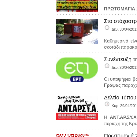
ΠΡΩΤΟΜΑΓΙΑ 
Στο στόχαστ
Δευ, 30/04/201
Καθημερινά εί
σκοτάδι παρακρ
Συνέντευξη τ
Δευ, 30/04/201
Οι υποψήφιοι 
Γράψας
παραχώ
Δελτίο Τύπου
Κυρ, 29/04/201
Η
ΑΝΤ.ΑΡ.ΣΥ.
περιοχή της Κρ
Πρωτομαγιά 2