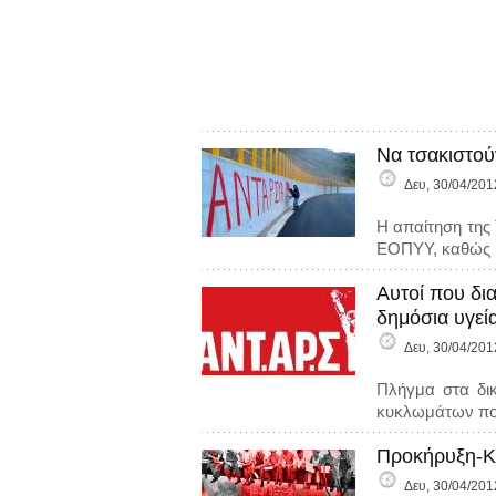
Να τσακιστού
Δευ, 30/04/201
Η απαίτηση της
ΕΟΠΥΥ, καθώς κ
Αυτοί που δι
δημόσια υγεί
Δευ, 30/04/201
Πλήγμα στα δικ
κυκλωμάτων πο
Προκήρυξη-Κ
Δευ, 30/04/201