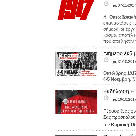
Τρί, 07/11/2017
H
O
κτωβριαν
επαναστάσεις π
σήμερα οι εργα
κόσμο, αποτέλε
που απείλησαν τ
Διήμερο εκδη
Τρί, 31/10/2017
Οκτώβρης 1917
4-5 Νοέμβρη, Ν
Εκδήλωση Ε.Κ
Τρί, 10/10/2017
Πέρασε ένας χρ
Σας προσκαλού
την
Κυριακή 1