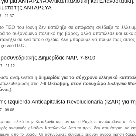
για μια ΑΝΤΑΡΣΥΑ Αντικαπιταλιστική και Επαναστατική: 
ήμματα της ΑΝΤΑΡΣΥΑ
7 - 21:37
 το ΠΣΟ του Ιούνη δεν κατέληξε σε απόφαση ανέδειξε το έλλειμ
 το αυξανόμενο πολιτικό της βάρος, αλλά αποτέλεσε και ευκαιρ
αλήξει σε ένα τέτοιο σχέδιο. Δεν μπορούμε να πούμε πως αυτός ο
ωχό νέο ΠΣΟ.
οσυνεδριακής Διημερίδας ΝΑΡ, 7-8/10
7 - 21:12
ουσα αναμένεται η
διημερίδα για το σύγχρονο ελληνικό καπιτα
Απελευθέρωση στις
7-8 Οκτώβρη, στον πολυχώρο
Ελληνικό Μο
ώνας
).
ς Izquierda Anticapitalista Revolucionaria (IZAR) για τ
7 - 09:08
φτασε τελικά στην Καταλονία και, αν και ο Ραχόι επαναλάμβανε ότι δε
ειρές αναμονής χιλιάδων Καταλανών. Από το πρωί, δεν σταμάτησαν να εκτ
μμένα από το βράδυ. Οι αστυνομικές δυνάμεις έκαναν αθρόα χρήση δακρ