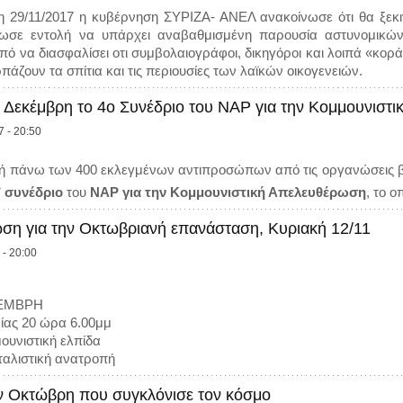
η 29/11/2017 η κυβέρνηση ΣΥΡΙΖΑ- ΑΝΕΛ ανακοίνωσε ότι θα ξεκιν
ωσε εντολή να υπάρχει αναβαθμισμένη παρουσία αστυνομικών 
πό να διασφαλίσει οτι συμβολαιογράφοι, δικηγόροι και λοιπά «κο
πάζουν τα σπίτια και τις περιουσίες των λαϊκών οικογενειών.
η Δεκέμβρη το 4ο Συνέδριο του ΝΑΡ για την Κομμουνιστ
7 - 20:50
ή πάνω των 400 εκλεγμένων αντιπροσώπων από τις οργανώσεις β
ο
συνέδριο
του
ΝΑΡ για την Κομμουνιστική Απελευθέρωση
, το 
η για την Οκτωβριανή επανάσταση, Κυριακή 12/11
 - 20:00
ΟΕΜΒΡΗ
ίας 20 ώρα 6.00μμ
μουνιστική ελπίδα
ιταλιστική ανατροπή
ν Οκτώβρη που συγκλόνισε τον κόσμο