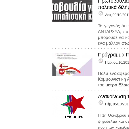
Πρωτοβουλία 
πολιτικά διλ
Δευ, 09/10/201
Το γεγονός ότι
ΑΝΤΑΡΣΥΑ, παρά
μπορούσε να κατ
ένα μάλλον φτ
Πρόγραμμα Πρ
Παρ, 06/10/201
Πολύ ενδιαφέρ
Κομμουνιστική 
του
μετρό Ελαι
Ανακοίνωση τη
Πέμ, 05/10/201
Η 1η Οκτωβρίου έ
ψηφοδέλτια και σ
που ήταν κατειλη