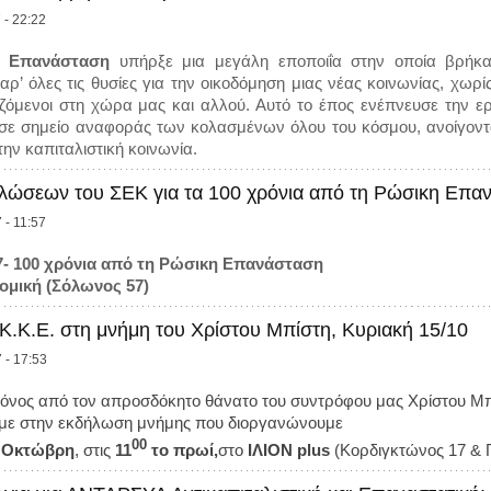
 - 22:22
ή Επανάσταση
υπήρξε μια μεγάλη εποποιΐα στην οποία βρήκαν
αρ’ όλες τις θυσίες για την οικοδόμηση μιας νέας κοινωνίας, χωρ
ζόμενοι στη χώρα μας και αλλού. Αυτό το έπος ενέπνευσε την ερ
σε σημείο αναφοράς των κολασμένων όλου του κόσμου, ανοίγον
ην καπιταλιστική κοινωνία.
λώσεων του ΣΕΚ για τα 100 χρόνια από τη Ρώσικη Επα
 - 11:57
- 100 χρόνια από τη Ρώσικη Επανάσταση
ομική (Σόλωνος 57)
.Κ.Ε. στη μνήμη του Χρίστου Μπίστη, Κυριακή 15/10
 - 17:53
όνος από τον απροσδόκητο θάνατο του συντρόφου μας Χρίστου Μπ
με στην εκδήλωση μνήμης που διοργανώνουμε
00
5 Οκτώβρη
, στις
11
το πρωί,
στο
ΙΛΙΟΝ plus
(Κορδιγκτώνος 17 & 