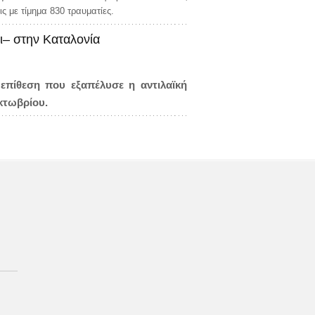
ις με τίμημα 830 τραυματίες.
ι– στην Καταλονία
 επίθεση που εξαπέλυσε η αντιλαϊκή
τωβρίου.