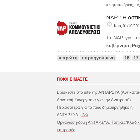
κινητοποιήσεις, τι
ΝΑΡ : H αστι
Κυρ, 01/10/201
Το ΝΑΡ για τη
κυβέρνηση Ραχό
Σελίδες
« πρώτη
‹ προηγούμενη
…
16
17
ΠΟΙΟΙ ΕΙΜΑΣΤΕ
Βρίσκεστε στο site της ΑΝΤΑΡΣΥΑ (Αντικαπιτ
Αριστερή Συνεργασία για την Ανατροπή).
Περισσότερα για το πως δημιουργήθηκε η
ΑΝΤΑΡΣΥΑ
εδώ
Οργάνωση-δομή ΑΝΤΑΡΣΥΑ, Τοπικές/Κλαδικ
επιτροπές