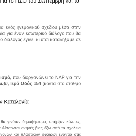
Για το ΠΣΟ του Σεπτέμβρη και τα
μα ενός ηγεμονικού σχεδίου μέσα στην
ία για έναν εσωτερικό διάλογο που θα
 διάλογος έγινε, κι έτσι καταλήξαμε σε
λισμό
, που διοργανώνει το ΝΑΡ για την
λύβι
, Ιερά Οδός 154
(κοντά στο σταθμό
ην Καταλονία
ν θα γινόταν δημοψήφισμα, υπήρξαν κάλπες,
υλίσσονται σκηνές βίας έξω από τα σχολεία
υγόνων και πλαστικών σφαιρών ενάντια στις