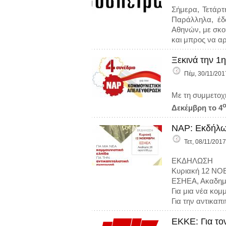
Σήμερα, Τετάρτ
Παράλληλα, έδ
Αθηνών, με σκο
και μπρος να αρ
Ξεκινά την 1
Πέμ, 30/11/201
Με τη συμμετοχ
Δεκέμβρη το 4
ΝΑΡ: Εκδήλωσ
Τετ, 08/11/2017
ΕΚΔΗΛΩΣΗ
Κυριακή 12 Ν
ΕΣΗΕΑ, Ακαδημ
Για μια νέα κομ
Για την αντικαπ
ΕΚΚΕ: Για το