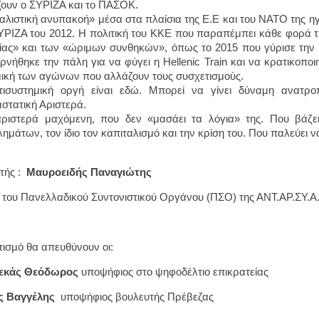
ζουν ο ΣΥΡΙΖΑ και το ΠΑΣΟΚ.
αλιστική ανυπακοή» μέσα στα πλαίσια της Ε.Ε και του ΝΑΤΟ της ηγε
ΥΡΙΖΑ του 2012. Η πολιτική του ΚΚΕ που παραπέμπει κάθε φορά τ
ίας» και των «ώριμων συνθηκών», όπως το 2015 που γύρισε την
ρνήθηκε την πάλη για να φύγει η Hellenic Train και να κρατικοποι
ική των αγώνων που αλλάζουν τους συσχετισμούς.
ισυστημική οργή είναι εδώ. Μπορεί να γίνει δύναμη ανατροπ
στατική Αριστερά.
ριστερά μαχόμενη, που δεν «μασάει τα λόγια» της. Που βάζει 
ημάτων, τον ίδιο τον καπιταλισμό και την κρίση του. Που παλεύει ν
τής :
Μαυροειδής Παναγιώτης
 του Πανελλαδικού Συντονιστικού Οργάνου (ΠΣΟ) της ΑΝΤ.ΑΡ.ΣΥ.Α
τισμό θα απευθύνουν οι:
εκάς Θεόδωρος
υποψήφιος στο ψηφοδέλτιο επικρατείας
ς Βαγγέλης
υποψήφιος βουλευτής Πρέβεζας