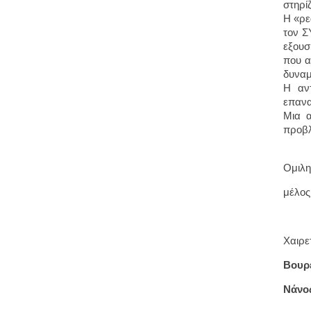
στηρί
Η «ρε
τον Σ
εξουσ
που α
δυναμ
Η αντ
επανα
Μια α
προβλ
Ομιλη
μέλος
Χαιρε
Βουρ
Νάνο