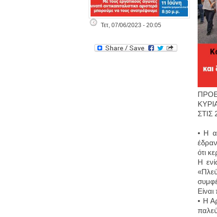
Τετ, 07/06/2023 - 20:05
ΠΡΟΕ
ΚΥΡΙΑ
ΣΤΙΣ
• Η α
έδραν
ότι κ
Η ενί
«Πλεύ
συμφέ
Είναι
• Η Α
παλεύ