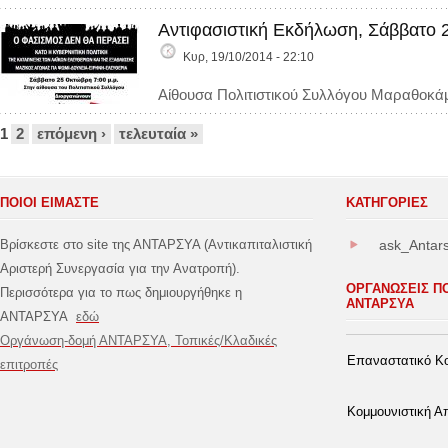
Αντιφασιστική Εκδήλωση, Σάββατο
Κυρ, 19/10/2014 - 22:10
Αίθουσα Πολιτιστικού Συλλόγου Μαραθοκά
Σελίδες
1
2
επόμενη ›
τελευταία »
ΠΟΙΟΙ ΕΙΜΑΣΤΕ
ΚΑΤΗΓΟΡΊΕΣ
Βρίσκεστε στο site της ΑΝΤΑΡΣΥΑ (Αντικαπιταλιστική
ask_Antar
Αριστερή Συνεργασία για την Ανατροπή).
ΟΡΓΑΝΩΣΕΙΣ Π
Περισσότερα για το πως δημιουργήθηκε η
ΑΝΤΑΡΣΥΑ
ΑΝΤΑΡΣΥΑ
εδώ
Οργάνωση-δομή ΑΝΤΑΡΣΥΑ, Τοπικές/Κλαδικές
Επαναστατικό Κο
επιτροπές
Κομμουνιστική 