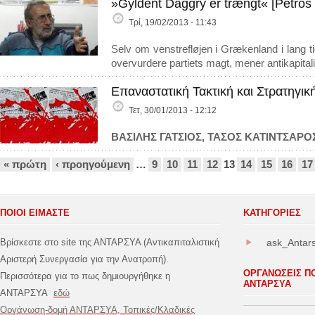
»Gyldent Daggry er trængt« [Petros
Τρί, 19/02/2013 - 11:43
Selv om venstrefløjen i Grækenland i lang
overvurdere partiets magt, mener antikapital
Επαναστατική Τακτική και Στρατηγικ
Τετ, 30/01/2013 - 12:12
ΒΑΣΙΛΗΣ ΓΑΤΣΙΟΣ
, ΤΑΣΟΣ ΚΑΤΙΝΤΣΑΡΟ
Σελίδες
« πρώτη
‹ προηγούμενη
…
9
10
11
12
13
14
15
16
17
ΠΟΙΟΙ ΕΙΜΑΣΤΕ
ΚΑΤΗΓΟΡΊΕΣ
Βρίσκεστε στο site της ΑΝΤΑΡΣΥΑ (Αντικαπιταλιστική
ask_Antar
Αριστερή Συνεργασία για την Ανατροπή).
ΟΡΓΑΝΩΣΕΙΣ Π
Περισσότερα για το πως δημιουργήθηκε η
ΑΝΤΑΡΣΥΑ
ΑΝΤΑΡΣΥΑ
εδώ
Οργάνωση-δομή ΑΝΤΑΡΣΥΑ, Τοπικές/Κλαδικές