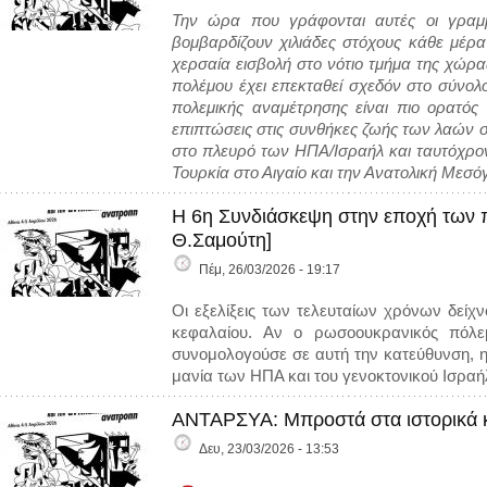
Την ώρα που γράφονται αυτές οι γραμμ
βομβαρδίζουν χιλιάδες στόχους κάθε μέρα 
χερσαία εισβολή στο νότιο τμήμα της χώρας
πολέμου έχει επεκταθεί σχεδόν στο σύνολ
πολεμικής αναμέτρησης είναι πιο ορατός 
επιπτώσεις στις συνθήκες ζωής των λαών σ
στο πλευρό των ΗΠΑ/Ισραήλ και ταυτόχρονα
Τουρκία στο Αιγαίο και την Ανατολική Μεσόγ
Η 6η Συνδιάσκεψη στην εποχή των π
Θ.Σαμούτη]
Πέμ, 26/03/2026 - 19:17
Οι εξελίξεις των τελευταίων χρόνων δεί
κεφαλαίου. Αν ο ρωσοουκρανικός πόλ
συνομολογούσε σε αυτή την κατεύθυνση, 
μανία των ΗΠΑ και του γενοκτονικού Ισραή
ΑΝΤΑΡΣΥΑ: Μπροστά στα ιστορικά κα
Δευ, 23/03/2026 - 13:53