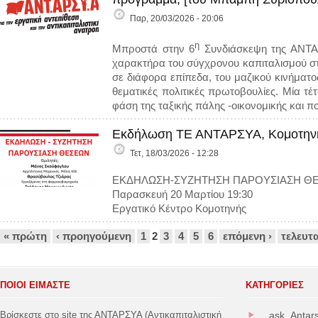
Παρ, 20/03/2026 - 20:06
η
Μπροστά στην 6
Συνδιάσκεψη της ΑΝΤΑΡ
χαρακτήρα του σύγχρονου καπιταλισμού στη
σε διάφορα επίπεδα, του μαζικού κινήματο
θεματικές πολιτικές πρωτοβουλίες. Μία τ
φάση της ταξικής πάλης -οικονομικής και πο
Εκδήλωση ΤΕ ΑΝΤΑΡΣΥΑ, Κομοτηνή
Τετ, 18/03/2026 - 12:28
ΕΚΔΗΛΩΣΗ-ΣΥΖΗΤΗΣΗ ΠΑΡΟΥΣΙΑΣΗ Θ
Παρασκευή 20 Μαρτίου 19:30
Εργατικό Κέντρο Κομοτηνής
Σελίδες
« πρώτη
‹ προηγούμενη
1
2
3
4
5
6
επόμενη ›
τελευτα
ΠΟΙΟΙ ΕΙΜΑΣΤΕ
ΚΑΤΗΓΟΡΊΕΣ
Βρίσκεστε στο site της ΑΝΤΑΡΣΥΑ (Αντικαπιταλιστική
ask_Antar