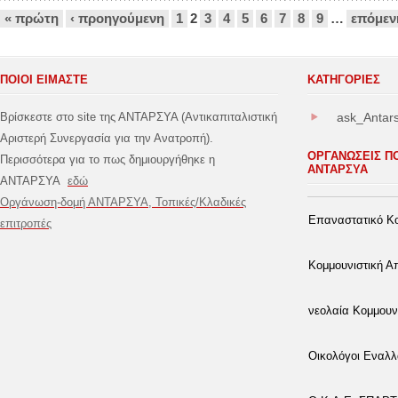
Σελίδες
« πρώτη
‹ προηγούμενη
1
2
3
4
5
6
7
8
9
…
επόμεν
ΠΟΙΟΙ ΕΙΜΑΣΤΕ
ΚΑΤΗΓΟΡΊΕΣ
Βρίσκεστε στο site της ΑΝΤΑΡΣΥΑ (Αντικαπιταλιστική
ask_Antar
Αριστερή Συνεργασία για την Ανατροπή).
ΟΡΓΑΝΩΣΕΙΣ Π
Περισσότερα για το πως δημιουργήθηκε η
ΑΝΤΑΡΣΥΑ
ΑΝΤΑΡΣΥΑ
εδώ
Οργάνωση-δομή ΑΝΤΑΡΣΥΑ, Τοπικές/Κλαδικές
Επαναστατικό Κο
επιτροπές
Κομμουνιστική 
νεολαία Κομμουν
Οικολόγοι Εναλλ