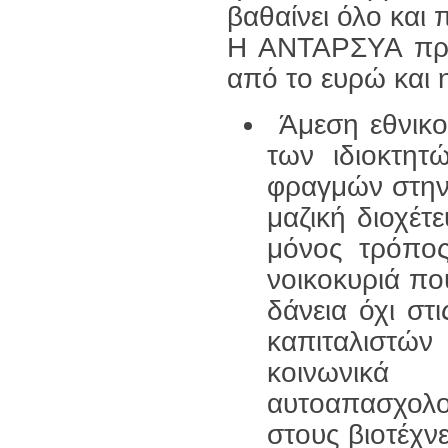
βαθαίνει όλο και 
Η ΑΝΤΑΡΣΥΑ προτ
από το ευρώ και 
Άμεση εθνικο
των ιδιοκτη
φραγμών στην
μαζική διοχέτ
μόνος τρόπος
νοικοκυριά πο
δάνεια όχι σ
καπιταλιστώ
κοινωνικ
αυτοαπασχολο
στους βιοτέχν