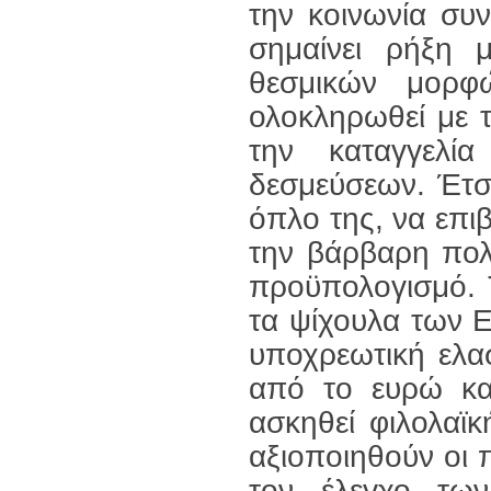
την κοινωνία συ
σημαίνει ρήξη 
θεσμικών μορφ
ολοκληρωθεί με 
την καταγγελί
δεσμεύσεων. Έτσ
όπλο της, να επι
την βάρβαρη πολι
προϋπολογισμό. 
τα ψίχουλα των 
υποχρεωτική ελασ
από το ευρώ κα
ασκηθεί φιλολαϊκ
αξιοποιηθούν οι 
τον έλεγχο των