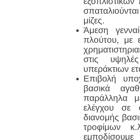
εξοπλιστικών
σπαταλιούνται
μίζες.
Άμεση γεννα
πλούτου, με 
χρηματιστηρι
στις υψηλέ
υπεράκτιων ετ
Επιβολή υπο
βασικά αγαθ
παράλληλα μ
ελέγχου σε 
διανομής βασ
τροφίμων κ.
εμποδίσουμε