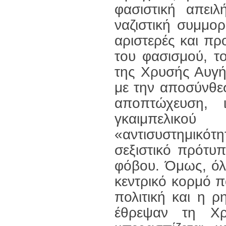
φασιστική απειλ
ναζιστική συμμο
αριστερές και πρ
του φασισμού, τ
της Χρυσής Αυγής
με την αποσύνθε
αποπτώχευση, ι
γκαιμπελι
«αντισυστημικό
σεξιστικό πρότυ
φόβου. Όμως, όλ
κεντρικό κορμό πο
πολιτική και η 
έθρεψαν τη Χ