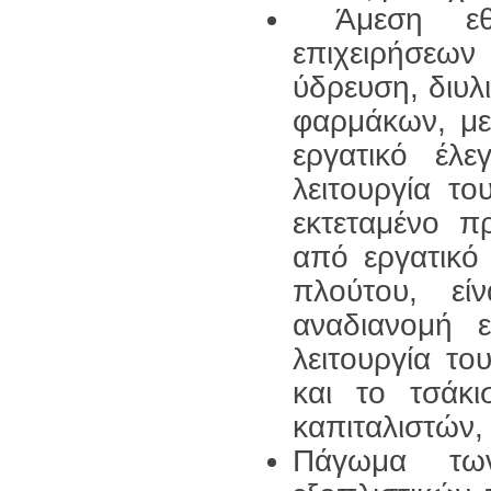
Άμεση εθν
επιχειρήσεων
ύδρευση, διυλ
φαρμάκων, με
εργατικό έλ
λειτουργία τ
εκτεταμένο 
από εργατικό
πλούτου, εί
αναδιανομή 
λειτουργία το
και το τσάκ
καπιταλιστών,
Πάγωμα τω