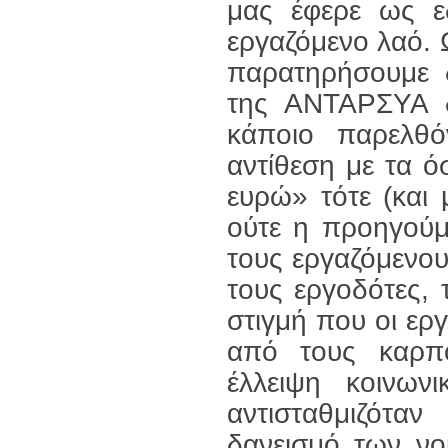
μας έφερε ως ε
εργαζόμενο λαό. 
παρατηρήσουμε 
της ΑΝΤΑΡΣΥΑ δ
κάποιο παρελθό
αντίθεση με τα ό
ευρώ» τότε (και
ούτε η προηγούμε
τους εργαζόμενου
τους εργοδότες, τ
στιγμή που οι ερ
από τους καρπο
έλλειψη κοινων
αντισταθμιζότα
δανεισμό των νο