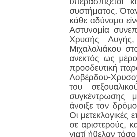
υπερασπίζεται 
συστήματος. Όταν
κάθε αδύναμο είν
Αστυνομία συνεπ
Χρυσής Αυγής,
Μιχαλολιάκου στ
ανεκτός ως μέρο
προοδευτική παρά
Λοβέρδου-Χρυσο
του σεξουαλικ
συγκέντρωσης μ
άνοιξε τον δρόμ
Οι μετεκλογικές 
σε αριστερούς, κ
γιατί ήθελαν τόσο