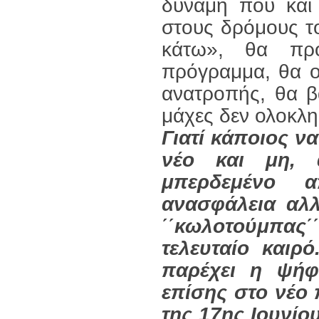
δύναμη που και
στους δρόμους τ
κάτω», θα προβ
πρόγραμμα, θα ο
ανατροπής, θα βά
μάχες δεν ολοκλη
Γιατί κάποιος να
νέο και μη, 
μπερδεμένο α
ανασφάλεια αλλ
΄΄κωλοτούμπας
τελευταίο καιρ
παρέχει η ψήφ
επίσης στο νέο 
της 17ης Ιουνίο