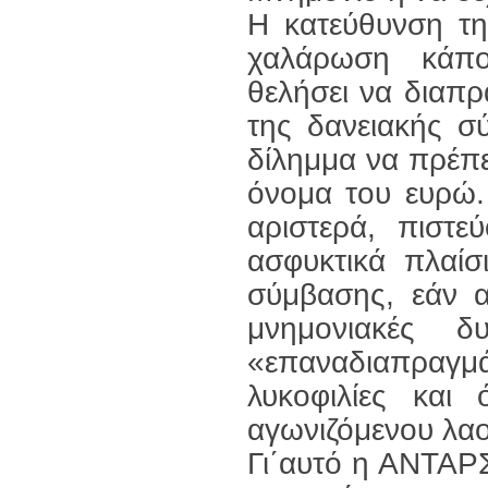
Η κατεύθυνση τη
χαλάρωση κάπο
θελήσει να διαπρ
της δανειακής σ
δίλημμα να πρέπει
όνομα του ευρώ.
αριστερά, πιστε
ασφυκτικά πλαίσ
σύμβασης, εάν α
μνημονιακές δ
«επαναδιαπραγμάτ
λυκοφιλίες και
αγωνιζόμενου λαο
Γι΄αυτό η ΑΝΤΑΡΣ