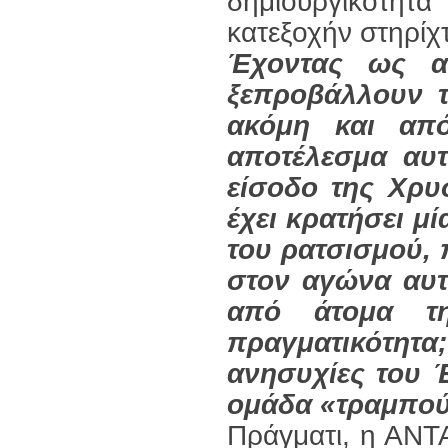
δημιουργικότητα
κατεξοχήν στηρίχτ
Έχοντας ως α
ξεπροβάλλουν τ
ακόμη και απ
αποτέλεσμα αυτ
είσοδο της Χρυ
έχει κρατήσει μ
του ρατσισμού,
στον αγώνα αυτό
από άτομα τη
πραγματικότητ
ανησυχίες του 
ομάδα «τραμπούκ
Πράγματι, η ΑΝΤ