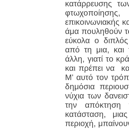
κατάρρευσης των
φτωχοποίησης
επικοινωνιακής κ
άμα πουληθούν τ
εύκολα ο διπλός
από τη μια, και
άλλη, γιατί το κρ
και πρέπει να κα
Μ’ αυτό τον τρόπ
δημόσια περιουσί
νύχια των δανει
την απόκτηση 
κατάσταση, μιας
περιοχή, μπαίνουν