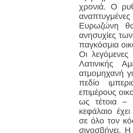
χρονιά. Ο ρυ
αναπτυγμένες 
Ευρωζώνη θα
ανησυχίες των
παγκόσμια οικ
Οι λεγόμενες
Λατινικής Α
ατμομηχανή γι
πεδίο ιμπερι
επιμέρους οικο
ως τέτοια – 
κεφάλαιο έχει
σε όλο τον κ
σιγοσβήνει. Η