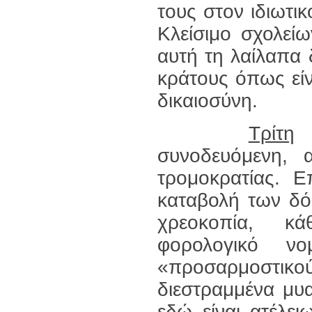
τους στον ιδιωτι
Κλείσιμο σχολεί
αυτή τη λαίλαπα
κράτους όπως είν
δικαιοσύνη.
Τρίτη
π
συνοδευόμενη,
τρομοκρατίας. 
καταβολή των δό
χρεοκοπία, κάθ
φορολογικό νομ
«προσαρμοστι
διεστραμμένα μυ
εδώ είναι ατέλει