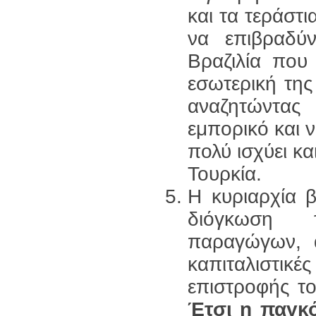
και τα τεράστι
να επιβραδύ
Βραζιλία που
εσωτερική της 
αναζητώντας
εμπορικό και ν
πολύ ισχύει κα
Τουρκία.
Η κυριαρχία β
διόγκωση τ
παραγώγων, α
καπιταλιστικ
επιστροφής το
Έτσι η παγκό