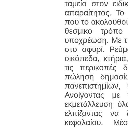
ταμείο στον ειδ
απαραίτητος. Το
που το ακολουθο
θεσμικό τρόπο
υποχρέωση. Με τ
στο σφυρί. Ρεύμ
οικόπεδα, κτήρι
τις περικοπές δ
πώληση δημοσίω
πανεπιστημίων,
Ανοίγοντας με
εκμετάλλευση ό
ελπίζοντας να
κεφαλαίου. Μέσ