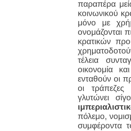
παραπέρα μεί
κοινωνικού κρ
μόνο με χρή
ονομάζονται π
κρατικών πρ
χρηματοδοτού
τέλεια συντ
οικονομία κα
ενταθούν οι π
οι τράπεζες
γλυτώνει σίγ
ιμπεριαλιστι
πόλεμο, νομισ
συμφέροντα τ