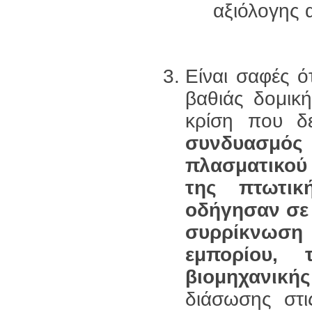
αξιόλογης 
Είναι σαφές ό
βαθιάς δομική
κρίση που δε
συνδυασμό
πλασματικού
της πτωτικ
οδήγησαν σε
συρρίκνωση 
εμπορίου,
βιομηχανικ
διάσωσης στ