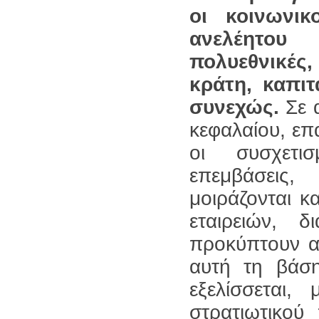
οι κοινωνικ
ανελέητου
πολυεθνικές
κράτη, καπι
συνεχώς.
Σε 
κεφαλαίου, επ
οι συσχετισ
επεμβάσεις,
μοιράζονται κ
εταιρειών, δ
προκύπτουν α
αυτή τη βάσ
εξελίσσεται,
στρατιωτικού