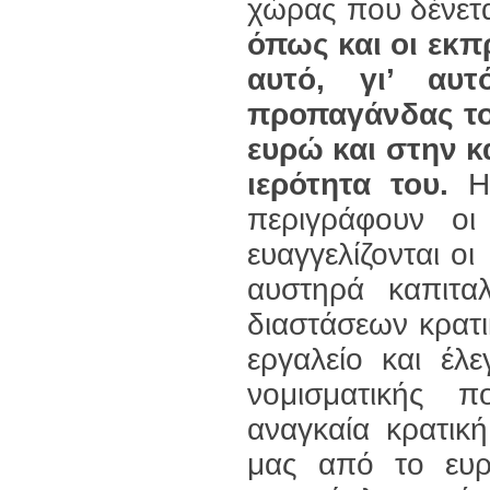
χώρας που δένεται
όπως και οι εκπ
αυτό, γι’ α
προπαγάνδας του
ευρώ και στην κ
ιερότητα του.
Η 
περιγράφουν ο
ευαγγελίζονται ο
αυστηρά καπιταλ
διαστάσεων κρατ
εργαλείο και έλ
νομισματικής π
αναγκαία κρατικ
μας από το ευρ