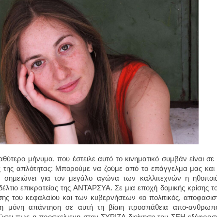
αθύτερο μήνυμα, που έστειλε αυτό το κινηματικό συμβάν είναι σε 
 της απλότητας: Μπορούμε να ζούμε από το επάγγελμα μας και 
, σημειώνει για τον μεγάλο αγώνα των καλλιτεχνών η ηθοποι
έλτιο επικρατείας της ΑΝΤΑΡΣΥΑ. Σε μια εποχή δομικής κρίσης τ
σης του κεφαλαίου και των κυβερνήσεων «ο πολιτικός, αποφασιστ
 η μόνη απάντηση σε αυτή τη βίαιη προσπάθεια απο-ανθρωποπ
ώσει πως η προσκείμενη στον ΣΥΡΙΖΑ διοίκηση του ΣΕΗ εξέφρασε