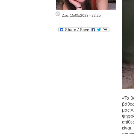
Δευ, 15/05/2023 - 22:25
«Το β
βάθος
μας;»
ψηφοδ
επίθε
είναι
σημει