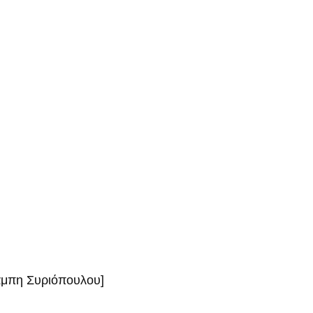
πάμπη Συριόπουλου]