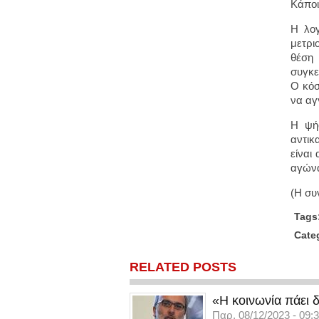
Κάποι
Η λογ
μετρι
θέση 
συγκε
Ο κόσ
να αγ
Η ψή
αντικ
είναι
αγώνα
(Η συ
Tags
Cate
RELATED POSTS
«Η κοινωνία πάει δ
Παρ, 08/12/2023 - 09: