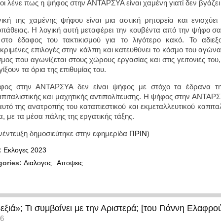
οι λένε πως η ψήφος στην ΑΝΤΑΡΣΥΑ είναι χαμένη γιατί δεν βγάζε
ική της χαμένης ψήφου είναι μια αστική ρητορεία και ενισχύε
οπάθειας. Η λογική αυτή μεταφέρει την κουβέντα από την ψήφο σαν
στο έδαφος του τακτικισμού για το λιγότερο κακό. Το αδιεξοδ
κριμένες επιλογές στην κάλπη και κατευθύνει το κόσμο του αγών
μος που αγωνίζεται στους χώρους εργασίας και στις γειτονιές του
γίξουν τα όρια της επιθυμίας του.
φος στην ΑΝΤΑΡΣΥΑ δεν είναι ψήφος με στόχο τα έδρανα τ
απιταλιστικής και μαχητικής αντιπολίτευσης. Η ψήφος στην ΑΝΤΑ
 αυτό της ανατροπής του καταπιεστικού και εκμεταλλευτικού καπιτ
, με τα μέσα πάλης της εργατικής τάξης.
νέντευξη δημοσιεύτηκε στην εφημερίδα
ΠΡΙΝ
)
:
Εκλογες 2023
gories:
Διαλογος
Αποψεις
εξιά»; Τι συμβαίνει με την Αριστερά; [του Γιάννη Ελαφρο
36