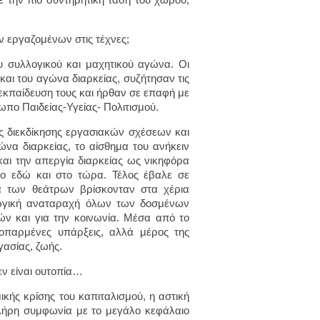
 εργαζομένων στις τέχνες;
υ συλλογικού και μαχητικού αγώνα. Οι
και του αγώνα διαρκείας, συζήτησαν τις
εκπαίδευση τους και ήρθαν σε επαφή με
πο Παιδείας-Υγείας- Πολιτισμού.
ς διεκδίκησης εργασιακών σχέσεων και
ώνα διαρκείας, το αίσθημα του ανήκειν
και την απεργία διαρκείας ως νικηφόρα
ο εδώ και στο τώρα. Τέλος έβαλε σε
γία των θεάτρων βρίσκονταν στα χέρια
υργική αναταραχή όλων των δοσμένων
 και για την κοινωνία. Μέσα από το
ροπαρμένες υπάρξεις, αλλά μέρος της
γασίας, ζωής.
ν είναι ουτοπία…
κής κρίσης του καπιταλισμού, η αστική
 πλήρη συμφωνία με το μεγάλο κεφάλαιο