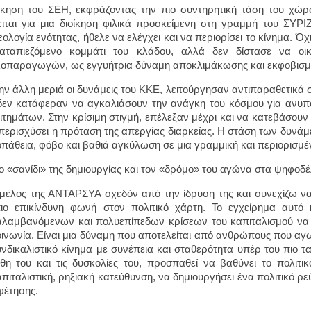
ίκηση του ΣΕΗ, εκφράζοντας την πιο συντηρητική τάση του χώρο
ιται για μια διοίκηση φιλικά προσκείμενη στη γραμμή του ΣΥΡ
ολογία ενότητας, ήθελε να ελέγχει και να περιορίσει το κίνημα. Όχ
αταπιεζόμενο κομμάτι του κλάδου, αλλά δεν δίστασε να οικ
οπαραγωγών, ως εγγυήτρια δύναμη αποκλιμάκωσης και εκφοβισμ
ην άλλη μεριά οι δυνάμεις του ΚΚΕ, λειτούργησαν αντιπαραθετικά 
δεν κατάφεραν να αγκαλιάσουν την ανάγκη του κόσμου για ανυπ
ιτημάτων. Στην κρίσιμη στιγμή, επέλεξαν μέχρι και να κατεβάσουν
περισχύσει η πρόταση της απεργίας διαρκείας. Η στάση των δυνά
οπάθεια, φόβο και βαθιά αγκύλωση σε μια γραμμική και περιορισμέ
ο «σανίδι» της δημιουργίας και τον «δρόμο» του αγώνα στα ψηφοδέ
 μέλος της ΑΝΤΑΡΣΥΑ σχεδόν από την ίδρυση της και συνεχίζω να
ιο επικίνδυνη φωνή στον πολιτικό χάρτη. Το εγχείρημα αυτό
λαμβανόμενων και πολυεπίπεδων κρίσεων του καπιταλισμού να δ
οινωνία. Είναι μια δύναμη που αποτελείται από ανθρώπους που αγω
υνδικαλιστικό κίνημα με συνέπεια και σταθερότητα υπέρ του πιο 
θη του και τις δυσκολίες του, προσπαθεί να βαθύνει το πολιτ
απιταλιστική, ρηξιακή κατεύθυνση, να δημιουργήσει ένα πολιτικό ρ
φέτησης.