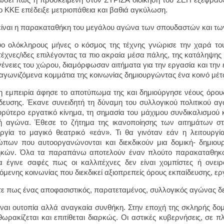
ο ΚΚΕ επέδειξε μετριοπάθεια και βαθιά αγκύλωση.
είναι η παρακαταθήκη του μεγάλου αγώνα των σπουδαστών και των
ύο ολόκληρους μήνες ο κόσμος της τέχνης γνώρισε την χαρά το
τέχνες/ιδες επιλέγοντας τα πιο ακραία μέσα πάλης, της κατάληψης 
ένειες του χώρου, διαμόρφωσαν αιτήματα για την εργασία και την 
αγωνιζόμενα κομμάτια της κοινωνίας δημιουργώντας ένα κοινό μέτω
η εμπειρία άφησε το αποτύπωμα της και δημιούργησε νέους όρου
δευσης. Έκανε συνειδητή τη δύναμη του συλλογικού πολιτικού αγ
υρύτερο εργατικό κίνημα, τη σημασία του μάχιμου συνδικαλισμού 
 αγώνα. Έθεσε το ζήτημα της ικανοποίησης των αιτημάτων στ
υργία το μαγικό θεατρικό «εάν». Τι θα γινόταν εάν η λειτουρ
πων που αυτοοργανώνονται και διεκδικούν μια δομική- δημιο
κών. Όλα τα παραπάνω αποτελούν έναν πλούτο παρακαταθηκών
α έγινε σαφές πως οι καλλιτέχνες δεν είναι χομπίστες ή ονει
όμενης κοινωνίας που διεκδικεί αξιοπρεπείς όρους εκπαίδευσης, ερ
τε πως ένας αποφασιστικός, παρατεταμένος, συλλογικός αγώνας δε
ίναι ουτοπία αλλά αναγκαία συνθήκη. Στην εποχή της σκληρής δομι
θωρακίζεται και επιτίθεται διαρκώς. Οι αστικές κυβερνήσεις, σε