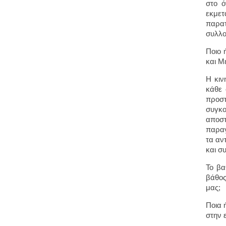
στο ό
εκμετ
παρατ
συλλο
Ποιο 
και Μ
Η κιν
κάθε 
προστ
συγκο
αποστ
παραγ
τα αν
και σ
Το βα
βάθος
μας;
Ποια 
στην 