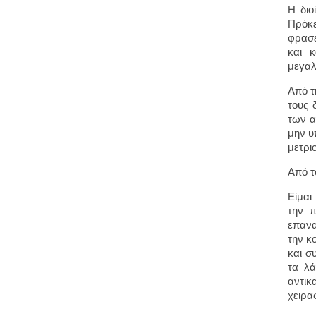
Η διο
Πρόκε
φρασε
και κ
μεγαλ
Από τ
τους 
των α
μην υ
μετρι
Από τ
Είμαι
την π
επανα
την κ
και σ
τα λά
αντικ
χειρα