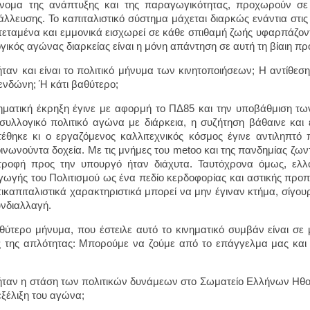
νομα της ανάπτυξης και της παραγωγικότητας, προχωρούν σε
άλλευσης. Το καπιταλιστικό σύστημα μάχεται διαρκώς ενάντια στις 
εταμένα και εμμονικά εισχωρεί σε κάθε σπιθαμή ζωής υφαρπάζοντα
γικός αγώνας διαρκείας είναι η μόνη απάντηση σε αυτή τη βίαιη 
ήταν και είναι το πολιτικό μήνυμα των κινητοποιήσεων; Η αντίθε
ενδώνη; Ή κάτι βαθύτερο;
ηματική έκρηξη έγινε με αφορμή το ΠΔ85 και την υποβάθμιση τω
συλλογικό πολιτικό αγώνα με διάρκεια, η συζήτηση βάθαινε και
έθηκε κι ο εργαζόμενος καλλιτεχνικός κόσμος έγινε αντιληπτό 
ινωνούντα δοχεία. Με τις μνήμες του metoo και της πανδημίας ζωντ
ροφή προς την υπουργό ήταν διάχυτα. Ταυτόχρονα όμως, ελλ
ωγής του Πολιτισμού ως ένα πεδίο κερδοφορίας και αστικής προ
τικαπιταλιστικά χαρακτηριστικά μπορεί να μην έγιναν κτήμα, σίγο
υνδιαλλαγή.
θύτερο μήνυμα, που έστειλε αυτό το κινηματικό συμβάν είναι σε 
 της απλότητας: Μπορούμε να ζούμε από το επάγγελμα μας και 
ήταν η στάση των πολιτικών δυνάμεων στο Σωματείο Ελλήνων Ηθο
εξέλιξη του αγώνα;