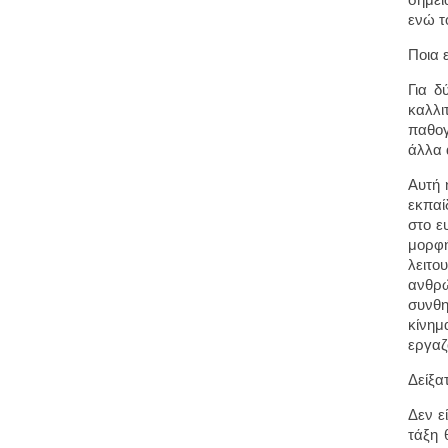
ενώ τ
Ποια 
Για δ
καλλι
παθογ
άλλα 
Αυτή 
εκπαί
στο ε
μορφή
λειτο
ανθρώ
συνθη
κίνημ
εργαζ
Δείξα
Δεν ε
τάξη 